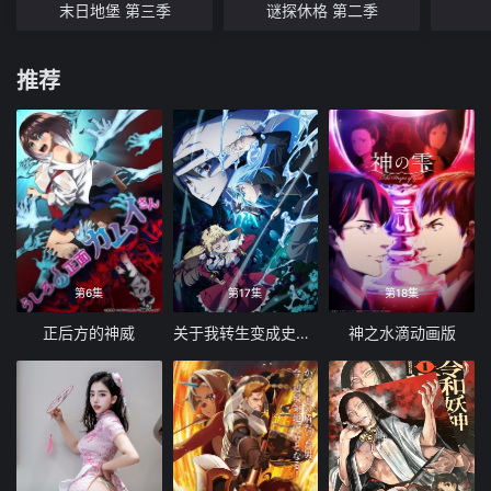
末日地堡 第三季
谜探休格 第二季
推荐
第6集
第17集
第18集
正后方的神威
关于我转生变成史莱姆这档事第四季
神之水滴动画版