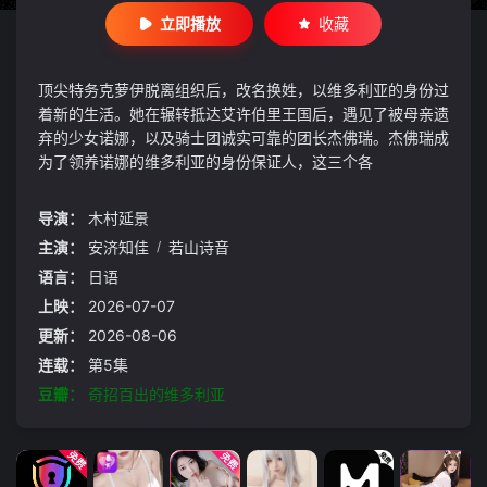
立即播放
收藏
顶尖特务克萝伊脱离组织后，改名换姓，以维多利亚的身份过
着新的生活。她在辗转抵达艾许伯里王国后，遇见了被母亲遗
弃的少女诺娜，以及骑士团诚实可靠的团长杰佛瑞。杰佛瑞成
为了领养诺娜的维多利亚的身份保证人，这三个各
导演：
木村延景
主演：
安济知佳
/
若山诗音
语言：
日语
上映：
2026-07-07
更新：
2026-08-06
连载：
第5集
豆瓣：
奇招百出的维多利亚