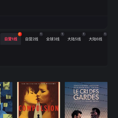
1
1
1
1
1
自营1线
自营2线
全球3线
大陆5线
大陆6线