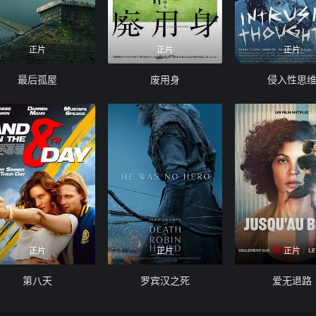
正片
正片
正片
最后孤屋
废用身
侵入性思
正片
正片
正片
第八天
罗宾汉之死
爱无退路