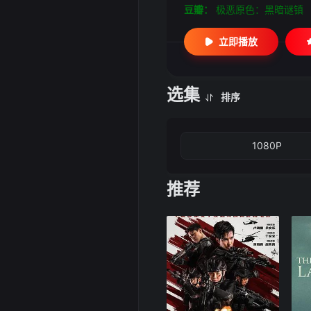
豆瓣：
极恶原色：黑暗谜镇
立即播放
选集
排序
1080P
推荐