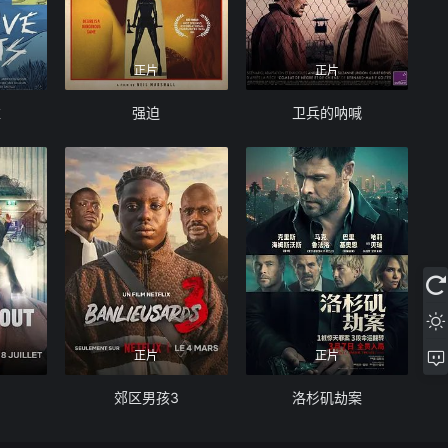
正片
正片
维
强迫
卫兵的呐喊
正片
正片
郊区男孩3
洛杉矶劫案