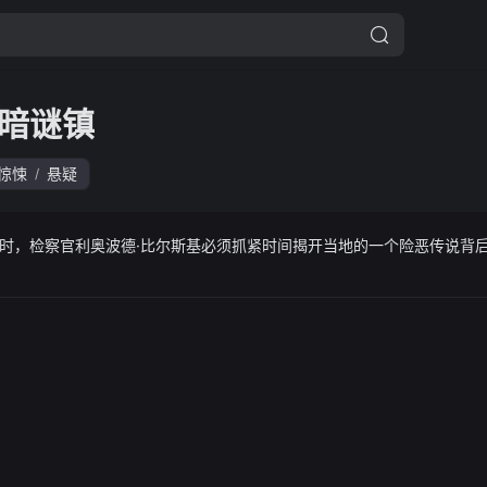
暗谜镇
惊悚
悬疑
/
时，检察官利奥波德·比尔斯基必须抓紧时间揭开当地的一个险恶传说背