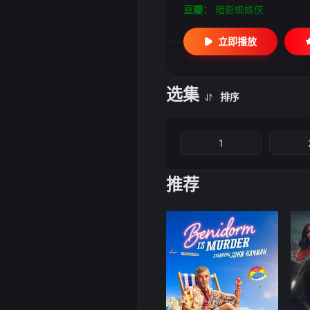
豆瓣：
暗影蜘蛛侠
立即播放
选集
排序
1
推荐