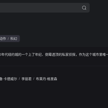
动作
科幻
/
30年代纽约城的一个上了年纪、倒霉透顶的私家侦探，作为这个城市里唯
鲁·卡德威尔
/
李丽君
/
布莱丹·格里森