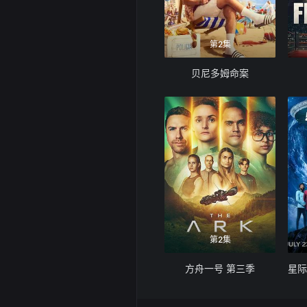
第2集
贝尼多姆命案
第2集
方舟一号 第三季