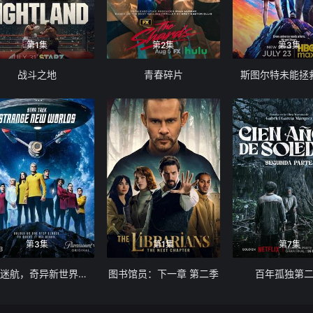
第1集
第2集
第3集
战斗之地
青春碎片
斯图尔特未能拯
第3集
第1集
第7集
星际迷航，奇异新世界第四季
图书馆员：下一章 第二季
百年孤独第