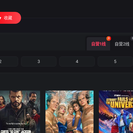
收藏
8
自营1线
自营2线
2
3
4
5