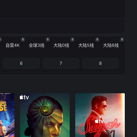
8
8
8
8
8
8
自营4K
全球3线
大陆0线
大陆5线
大陆6线
6
7
8