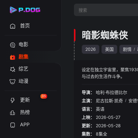
首页
暗影蜘蛛侠
电影
2026
美国
剧情
/
剧集
综艺
设定在独立宇宙里，聚焦19
与过去的生活作斗争。
动漫
导演：
哈利·布拉德比尔
35
更新
主演：
尼古拉斯·凯奇
/
安德
语言：
英语
热榜
上映：
2026-05-27
APP
更新：
2026-05-28
集数：
8集全