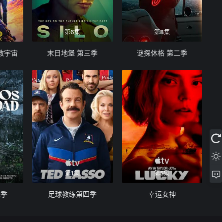
第6集
第8集
救宇宙
末日地堡 第三季
谜探休格 第二季
第1集
第5集
二季
足球教练第四季
幸运女神