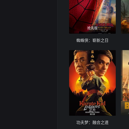
抢先版
蜘蛛侠：崭新之日
正片
功夫梦：融合之道