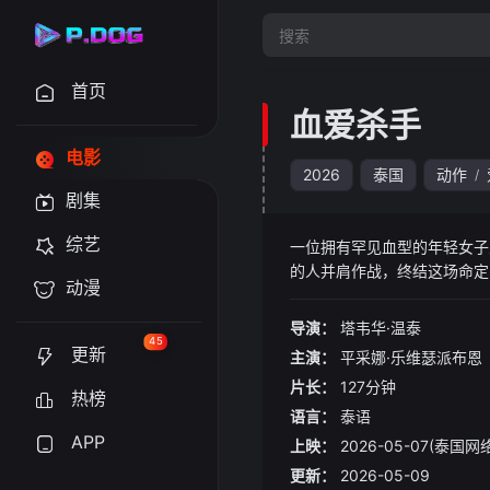
首页
血爱杀手
电影
2026
泰国
动作
/
剧集
综艺
一位拥有罕见血型的年轻女子
的人并肩作战，终结这场命定
动漫
导演：
塔韦华·温泰
45
更新
主演：
平采娜·乐维瑟派布恩
片长：
127分钟
热榜
语言：
泰语
APP
上映：
2026-05-07(泰国网
更新：
2026-05-09