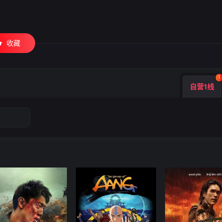
收藏
1
自营1线