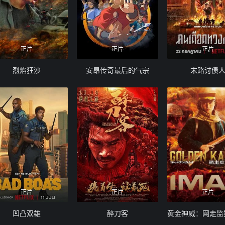
正片
正片
正片
烈焰狂沙
安昂传奇最后的气宗
末路讨债
正片
正片
正片
凹凸双雄
醉刀客