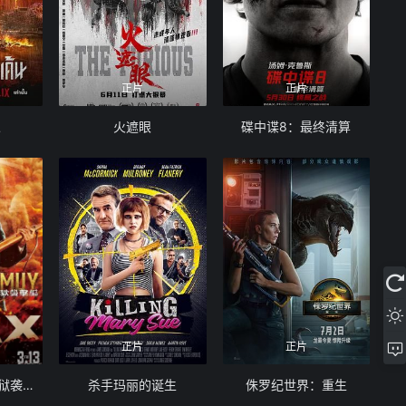
正片
正片
人
火遮眼
碟中谍8：最终清算
正片
正片
黄金神威：网走监狱袭击篇
杀手玛丽的诞生
侏罗纪世界：重生