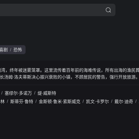
喜剧
恐怖
/
妇湾，终年被迷雾笼罩。这里流传着百年前的海难传说，所有出海的渔民
长汤姆·洛夫蒂斯决心振兴衰败的小镇，不顾居民的警告，强行开放旅游
他不信邪，努力吸引游客前来。当游客的船驶入海湾，雾中开始浮现陌生
小镇的平静被彻底打破。
/
塞缪尔·多诺万
/
缇·威斯特
弗林
/
斯蒂芬·鲁特
/
金斯顿·鲁米·索斯威克
/
凯文·卡罗尔
/
戴尔·迪奇
/