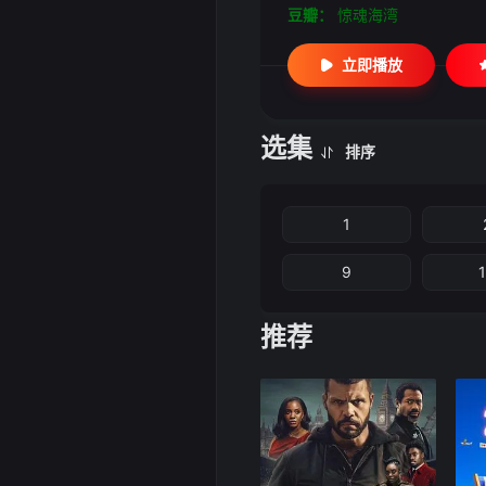
豆瓣：
惊魂海湾
立即播放
选集
排序
1
9
推荐