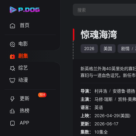
首页
惊魂海湾
电影
2026
美国
剧情
/
剧集
综艺
新英格兰外海40英里处的寡
寡妇与一道血色诅咒。新任市
动漫
有居民口中荒诞的诅咒传说，
海的哭嚎，居民们接连消失，
导演：
村井浩
/
安德鲁·德扬
104
更新
主演：
马修·瑞斯
/
凯特·奥
语言：
英语
热榜
上映：
2026-04-29(美国)
APP
更新：
2026-06-17
集数：
10集全