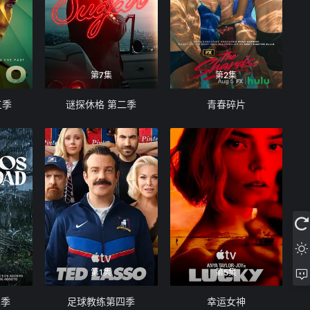
第7集
第2集
三季
谜探休格 第二季
青春碎片
第1集
第5集
二季
足球教练第四季
幸运女神