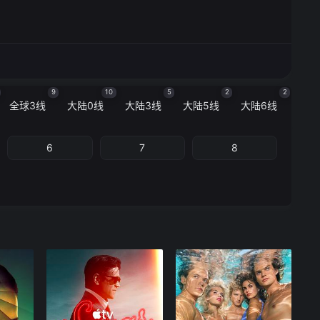
9
10
5
2
2
全球3线
大陆0线
大陆3线
大陆5线
大陆6线
6
7
8