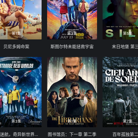
第1集
第3集
第5集
贝尼多姆命案
斯图尔特未能拯救宇宙
末日地堡 第
第3集
第1集
第7集
星际迷航，奇异新世界第四季
图书馆员：下一章 第二季
百年孤独第