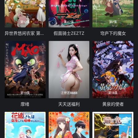
第12集
第47集
第7集
异世界悠闲农家 第二季
假面骑士ZEZTZ
穹庐下的魔女
第19集
注册送8888
第18集
摩绪
天天送福利
黄泉的使者