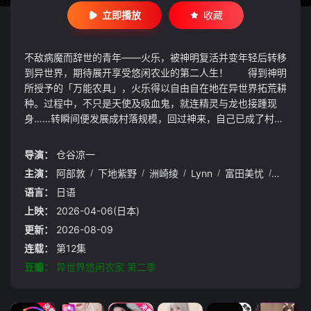
立即播放
收藏
不敌病魔而辞世的青年——火乐，被神明复活并变年轻后转移
到异世界，期待展开享受悠闲农业的第二人生！ 得到神明
所授予的「万能农具」，火乐得以自由自在地在异世界拓荒耕
种。过程中，不只是天使及吸血鬼，就连精灵与龙也接踵现
身……转瞬间便发展成村落规模，回过神来，自己已成了村
长!?慢活生活&农业奇幻谭，在此揭幕！
导演：
仓谷凉一
主演：
阿部敦
/
下地紫野
/
洲崎绫
/
Lynn
/
富田美忧
/
藤井雪
语言：
日语
上映：
2026-04-06(日本)
更新：
2026-08-09
连载：
第12集
豆瓣：
异世界悠闲农家 第二季