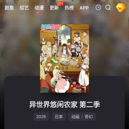
113
剧集
综艺
动漫
更新
热榜
APP
我的观影记录
暂无观看影片的记录
异世界悠闲农家 第二季
2026
日本
动画
奇幻
/