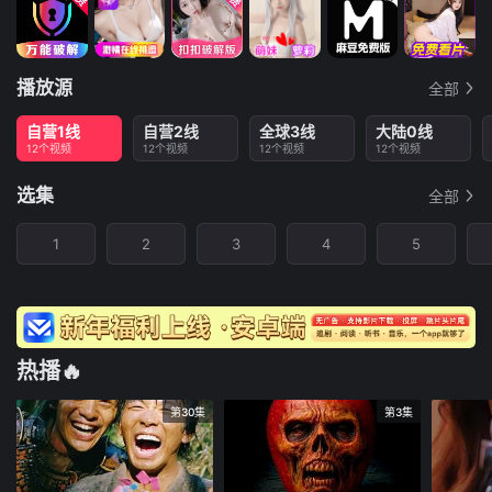
播放源
全部
自营1线
自营2线
全球3线
大陆0线
12个视频
12个视频
12个视频
12个视频
选集
全部
1
2
3
4
5
热播🔥
第30集
第3集