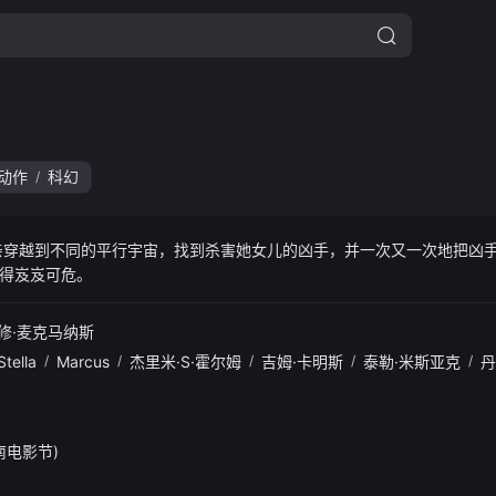
动作
科幻
/
亲穿越到不同的平行宇宙，找到杀害她女儿的凶手，并一次又一次地把凶
得岌岌可危。
修·麦克马纳斯
Stella
/
Marcus
/
杰里米·S·霍尔姆
/
吉姆·卡明斯
/
泰勒·米斯亚克
/
丹
偏南电影节)