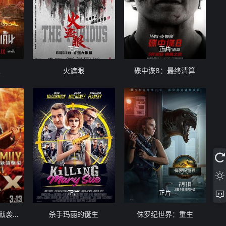
正片
正片
人
火遮眼
碟中谍8：最终清算
正片
正片
黄金神威：网走监狱袭击篇
杀手玛丽的诞生
侏罗纪世界：重生