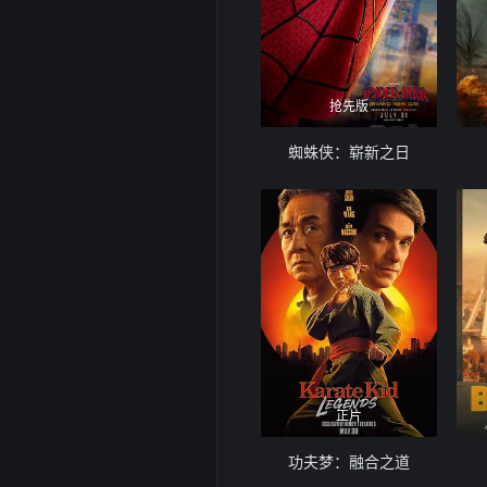
抢先版
蜘蛛侠：崭新之日
正片
功夫梦：融合之道