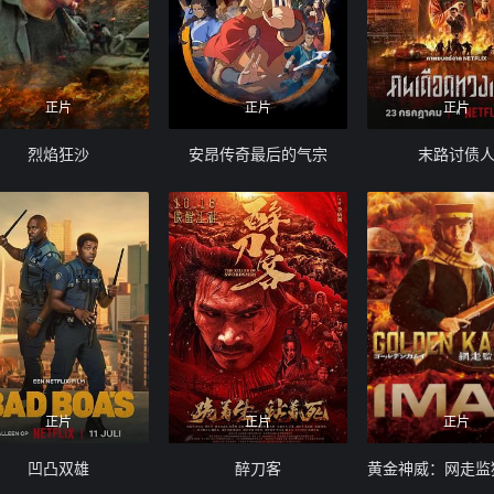
正片
正片
正片
烈焰狂沙
安昂传奇最后的气宗
末路讨债
正片
正片
正片
凹凸双雄
醉刀客