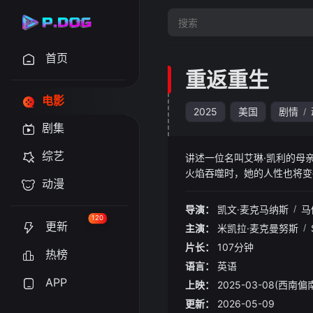
首页
重返重生
电影
2025
美国
剧情
/
剧集
综艺
讲述一位名叫艾琳·凯利的母
火焰吞噬时，她的人性也将变
动漫
导演：
凯文·麦克马纳斯
/
马
120
更新
主演：
米凯拉·麦克曼努斯
/
片长：
107分钟
热榜
语言：
英语
APP
上映：
2025-03-08(西南
更新：
2026-05-09