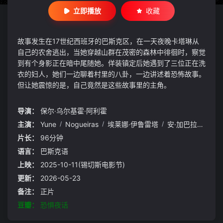
立即播放
收藏
故事发生在17世纪西班牙的巴斯克区，在一天夜晚卡塔琳从
自己的农舍逃出，当她穿越山群在茂密的森林中徘徊时，察觉
到有个身影正在暗中尾随她。佯装镇定后她遇到了三位正在洗
衣的妇人，她们一边聊着村里的八卦，一边讲述着恐怖故事。
但让她震惊的是，自己竟然是这些故事里的主角。
导演：
保尔·乌尔基霍·阿利霍
主演：
Yune
/
Nogueiras
/
埃莱娜·伊鲁雷塔
/
安·加巴拉因
/
伊
片长：
96分钟
语言：
巴斯克语
上映：
2025-10-11(锡切斯电影节)
更新：
2026-05-23
备注：
正片
豆瓣：
恐惧夜话