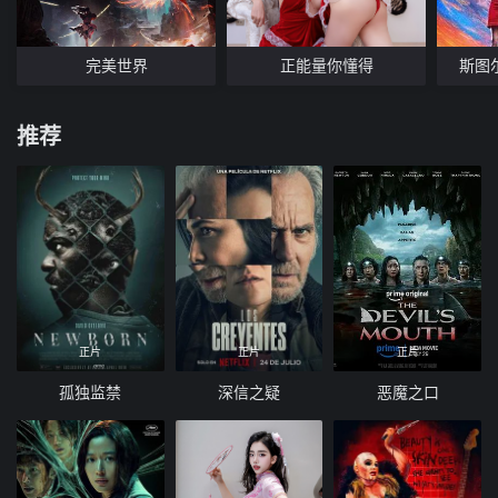
完美世界
正能量你懂得
斯图
推荐
正片
正片
正片
孤独监禁
深信之疑
恶魔之口