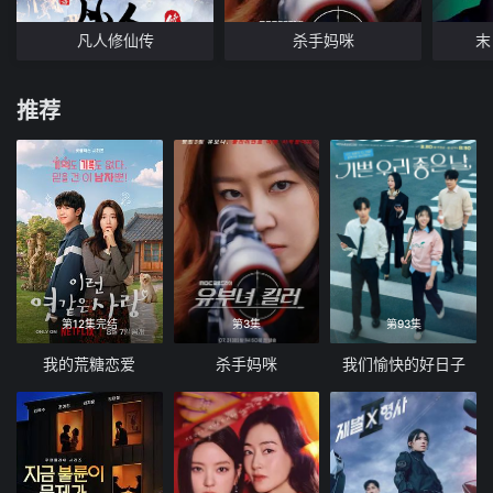
凡人修仙传
杀手妈咪
末
推荐
第12集完结
第3集
第93集
我的荒糖恋爱
杀手妈咪
我们愉快的好日子