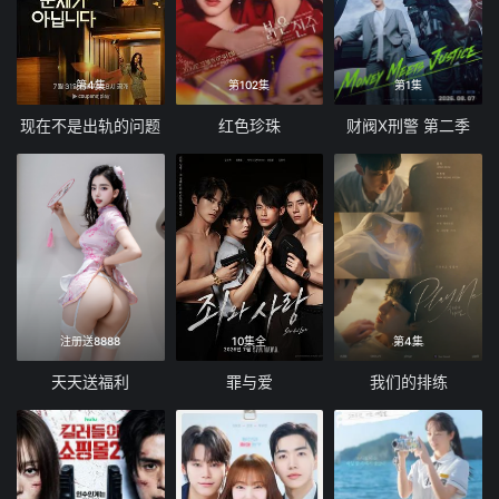
第4集
第102集
第1集
现在不是出轨的问题
红色珍珠
财阀X刑警 第二季
注册送8888
10集全
第4集
天天送福利
罪与爱
我们的排练