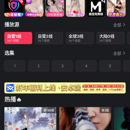
播放源
全部
自营1线
自营2线
全球3线
大陆0线
16个视频
16个视频
16个视频
16个视频
选集
全部
1
2
3
4
5
热播🔥
第186集
第3集