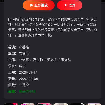
立即播放
收藏
因IMF而混乱的90年代末，锲而不舍的调查员洪金宝（朴信惠
饰）利用天生的"童颜外貌"潜入一间证券公司，准备揭发贪腐
情事，没想到新上任的代表竟是自己的前男友申正宇（高庚杓
饰），这场任务开始节外生枝。
导演：
朴善浩
编剧：
文贤京
主演：
朴信惠
/
高庚杓
/
河允庆
/
曹瀚结
语言：
韩语
上映：
2026-01-17
更新：
2026-03-09
集数：
16集全
豆瓣：
卧底洪小姐