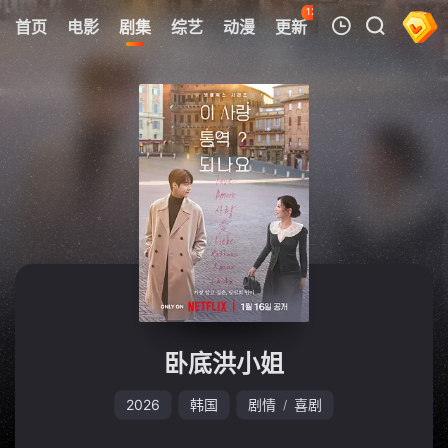
126
首页
电影
剧集
综艺
动漫
更新
热榜
APP
我的观影记录
暂无观看影片的记录
卧底洪小姐
2026
韩国
剧情
喜剧
/