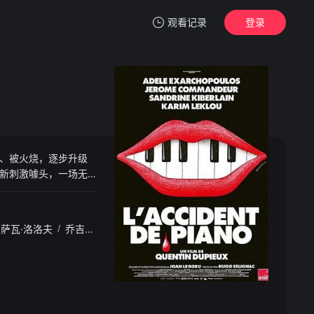
观看记录
登录
我的观影记录
、被火烧，逐步升级
暂无观看影片的记录
新刺激噱头，一场无
萨瓦·洛洛夫
/
乔吉娅·史卡莉特
/
Gabin
/
Visona