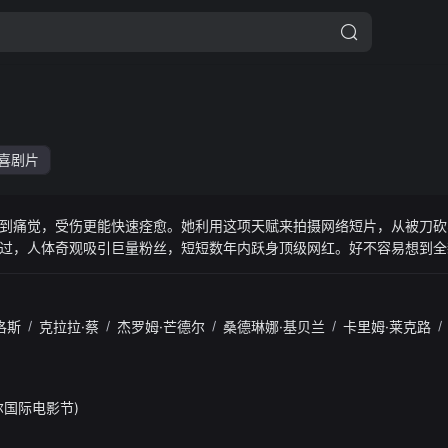
喜剧片
到痛觉，受伤更能快速痊愈。她利用这项天赋来拍摄网络短片，从被刀砍
过，人体奇观吸引巨量粉丝，短短数年内跃身顶级网红。好不容易想到全
网红之路面临空前危机，更被迫接受一名资深记者的灵魂拷问⋯⋯
洛斯
/
克拉拉·蔡
/
杰罗姆·芒德尔
/
桑德琳娜·基贝兰
/
卡里姆·莱克路
/
塞尔国际电影节)