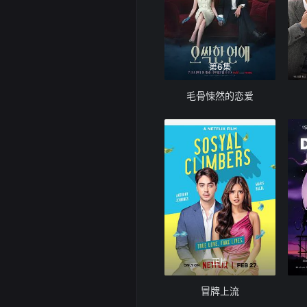
第6集
毛骨悚然的恋爱
正片
冒牌上流