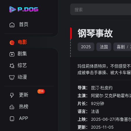
首页
钢琴事故
电影
2025
法国
喜剧
/
剧集
综艺
玛佳莉体质特异，不但感受不
成被拳击手暴揍、被大卡车辗
动漫
法挽回的钢琴意外，却让她的
导演：
昆汀·杜皮约
116
更新
主演：
阿黛尔·艾克萨勒霍布
片长：
92分钟
热榜
语言：
法语
APP
上映：
2025-06-27(布鲁
更新：
2025-11-05