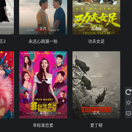
正片
高清版
王2
永远心跳漏一拍
功夫女足
正片
正片
非标准恋爱
爱丁顿