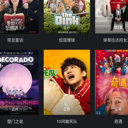
正片
正片
第2集
禁忌童话
低弧慢球
穿普拉达的女
正片
正片
正片
楚门之鼠
10间敢死队
奇遇