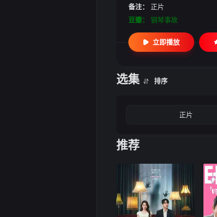
备注：
正片
豆瓣：
钢琴事故
立即播放
选集
排序
正片
推荐